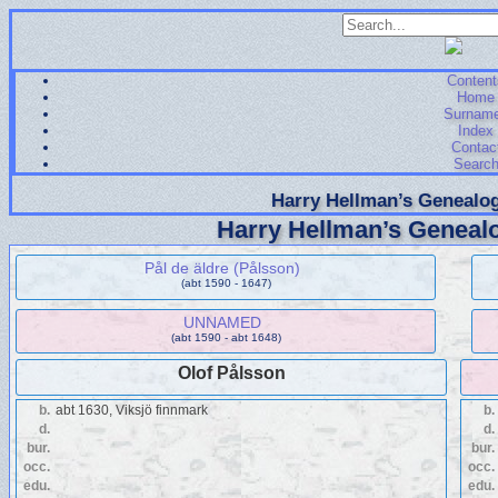
Content
Home
Surnam
Index
Contac
Searc
Harry Hellman’s Genealog
Harry Hellman’s Genealo
Pål de äldre (Pålsson)
(abt 1590 - 1647)
UNNAMED
(abt 1590 - abt 1648)
Olof Pålsson
b.
abt 1630, Viksjö finnmark
b.
d.
d.
bur.
bur.
occ.
occ.
edu.
edu.