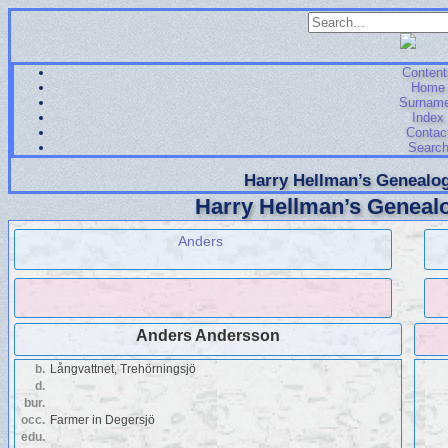
Content
Home
Surnam
Index
Contac
Searc
Harry Hellman’s Genealog
Harry Hellman’s Genealo
Anders
Anders Andersson
b.
Långvattnet, Trehörningsjö
d.
bur.
occ.
Farmer in Degersjö
edu.