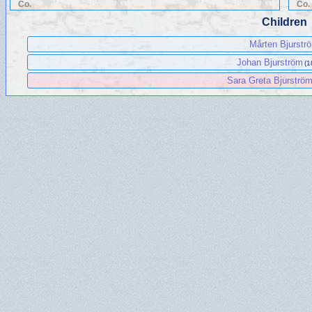
Co.
Co.
Children
Mårten Bjurstr
Johan Bjurström
(1
Sara Greta Bjurströ