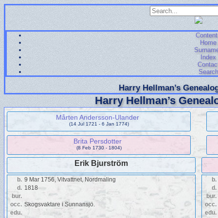
Content
Home
Surnam
Index
Contac
Searc
Harry Hellman’s Genealog
Harry Hellman’s Genealo
Mårten Andersson-Ulander
(14 Jul 1721 - 6 Jan 1774)
Brita Persdotter
(8 Feb 1730 - 1804)
Erik Bjurström
b.
9 Mar 1756, Vitvattnet, Nordmaling
b.
d.
1818
d.
bur.
bur.
occ.
Skogsvaktare i Sunnansjö.
occ.
edu.
edu.