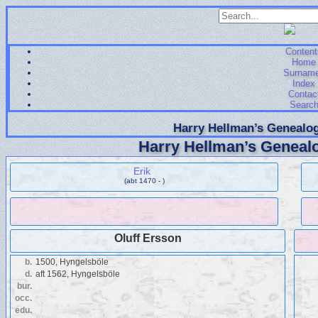
Content
Home
Surnam
Index
Contac
Searc
Harry Hellman’s Genealog
Harry Hellman’s Genealo
Erik
(abt 1470 - )
Oluff Ersson
b.
1500, Hyngelsböle
d.
aft 1562, Hyngelsböle
bur.
occ.
edu.