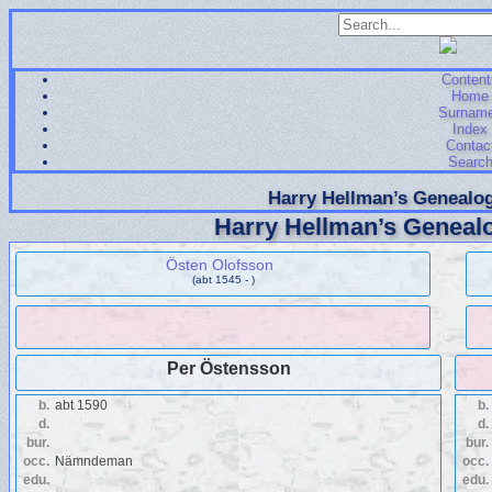
Content
Home
Surnam
Index
Contac
Searc
Harry Hellman’s Genealog
Harry Hellman’s Genealo
Östen Olofsson
(abt 1545 - )
Per Östensson
b.
abt 1590
b.
d.
d.
bur.
bur.
occ.
Nämndeman
occ.
edu.
edu.