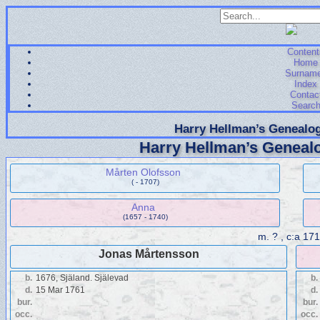
Content
Home
Surnam
Index
Contac
Searc
Harry Hellman’s Genealog
Harry Hellman’s Genealo
Mårten Olofsson
( - 1707)
Anna
(1657 - 1740)
m.
? , c:a 17
Jonas Mårtensson
b.
1676, Själand. Själevad
b.
d.
15 Mar 1761
d.
bur.
bur.
occ.
occ.