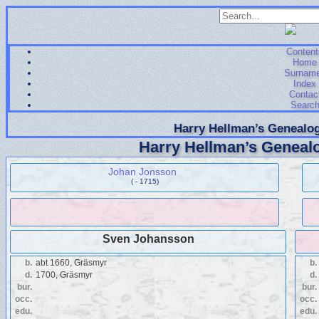
Content
Home
Surnam
Index
Contac
Searc
Harry Hellman’s Genealog
Harry Hellman’s Genealo
Johan Jonsson
( - 1715)
Sven Johansson
b.
abt 1660, Gräsmyr
b.
d.
1700, Gräsmyr
d.
bur.
bur.
occ.
occ.
edu.
edu.