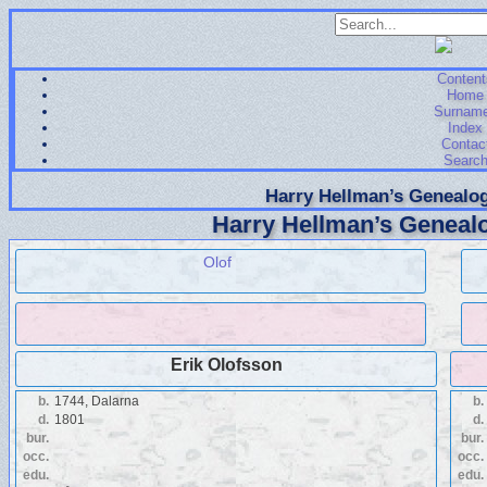
Content
Home
Surnam
Index
Contac
Searc
Harry Hellman’s Genealog
Harry Hellman’s Genealo
Olof
Erik Olofsson
b.
1744, Dalarna
b.
d.
1801
d.
bur.
bur.
occ.
occ.
edu.
edu.