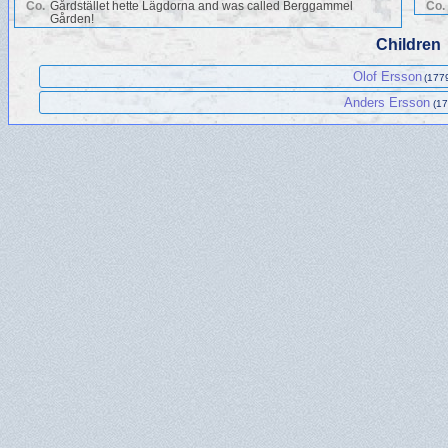
Co.
Gårdstället hette Lägdorna and was called Berggammel
Co.
Gården!
Children
Olof Ersson
(1779
Anders Ersson
(17