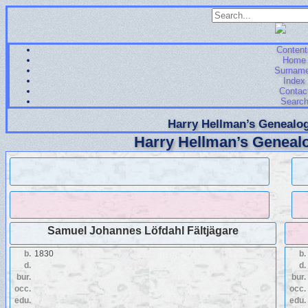
Content
Home
Surnam
Index
Contac
Searc
Harry Hellman’s Genealog
Harry Hellman’s Genealo
Samuel Johannes Löfdahl Fältjägare
b.
1830
b.
d.
d.
bur.
bur.
occ.
occ.
edu.
edu.