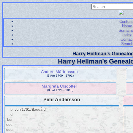
Content
Home
Surnam
Index
Contac
Searc
Harry Hellman’s Genealog
Harry Hellman’s Genealo
Anders Mårtensson
(1 Apr 1709 - 1791)
Margreta Olsdotter
(8 Jul 1726 - 1810)
Pehr Andersson
b.
Jun 1761, Baggård
d.
bur.
occ.
edu.