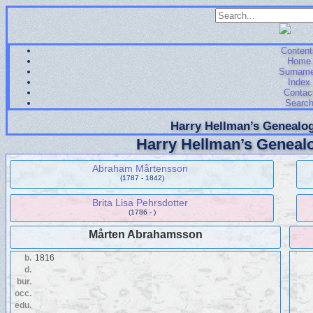
Content
Home
Surnam
Index
Contac
Searc
Harry Hellman’s Genealog
Harry Hellman’s Genealo
Abraham Mårtensson
(1787 - 1842)
Brita Lisa Pehrsdotter
(1786 - )
Mårten Abrahamsson
b.
1816
d.
bur.
occ.
edu.