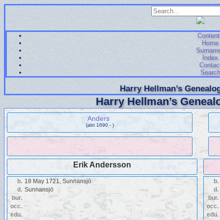
Content
Home
Surnam
Index
Contac
Searc
Harry Hellman’s Genealog
Harry Hellman’s Genealo
Anders
(abt 1690 - )
Erik Andersson
b.
18 May 1721, Sunnansjö
b.
d.
Sunnansjö
d.
bur.
bur.
occ.
occ.
edu.
edu.