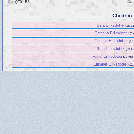
Co.
QT6L-FS
Co.
Children
Sara Eriksdotter
(28 Ja
Catarina Eriksdotter
(3 
Cristina Eriksdotter
(17 
Brita Eriksdotter
(26 Oc
Rakel Eriksdotter
(22 Apr
Elisabet Eriksdotter
(21 