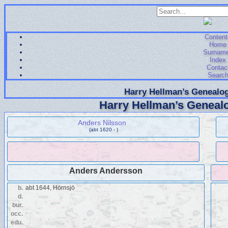
Content
Home
Surnam
Index
Contac
Searc
Harry Hellman’s Genealog
Harry Hellman’s Genealo
Anders Nilsson
(abt 1620 - )
Anders Andersson
b.
abt 1644, Hörnsjö
d.
bur.
occ.
edu.