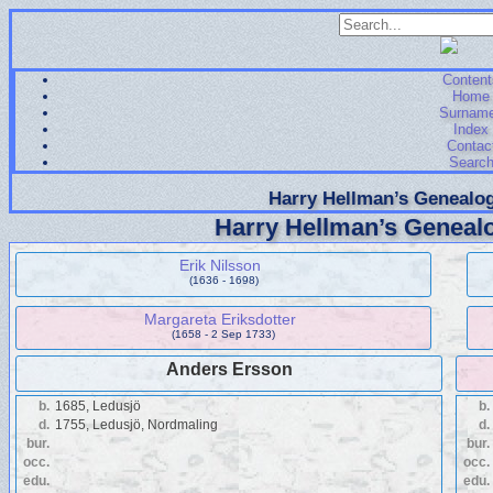
Content
Home
Surnam
Index
Contac
Searc
Harry Hellman’s Genealog
Harry Hellman’s Genealo
Erik Nilsson
(1636 - 1698)
Margareta Eriksdotter
(1658 - 2 Sep 1733)
Anders Ersson
b.
1685, Ledusjö
b.
d.
1755, Ledusjö, Nordmaling
d.
bur.
bur.
occ.
occ.
edu.
edu.