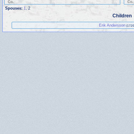
Co.
Co.
Spouses:
1
, 2
Children
Erik Andersson
(1720