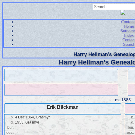
Content
Home
Surnam
Index
Contac
Searc
Harry Hellman’s Genealog
Harry Hellman’s Genealo
m.
1885
Erik Bäckman
b.
4 Dec 1864, Gräsmyr
b.
d.
1953, Gräsmyr
d.
bur.
bur.
occ.
occ.