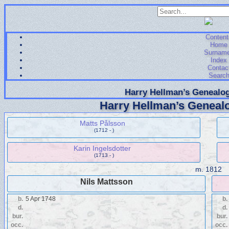
Content
Home
Surnam
Index
Contac
Searc
Harry Hellman’s Genealog
Harry Hellman’s Genealo
Matts Pålsson
(1712 - )
Karin Ingelsdotter
(1713 - )
m.
1812
Nils Mattsson
b.
5 Apr 1748
b.
d.
d.
bur.
bur.
occ.
occ.