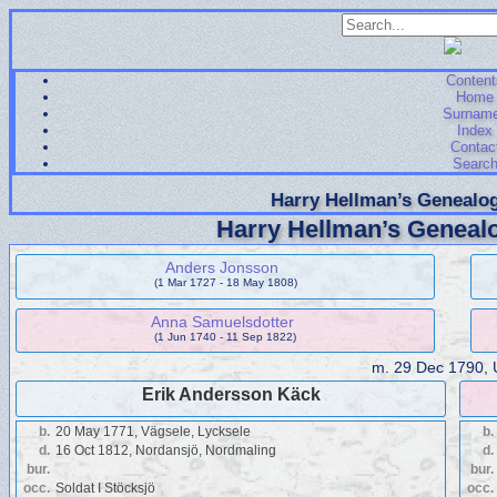
Content
Home
Surnam
Index
Contac
Searc
Harry Hellman’s Genealog
Harry Hellman’s Genealo
Anders Jonsson
(1 Mar 1727 - 18 May 1808)
Anna Samuelsdotter
(1 Jun 1740 - 11 Sep 1822)
m.
29 Dec 1790,
Erik Andersson Käck
b.
20 May 1771, Vägsele, Lycksele
b.
d.
16 Oct 1812, Nordansjö, Nordmaling
d.
bur.
bur.
occ.
Soldat I Stöcksjö
occ.