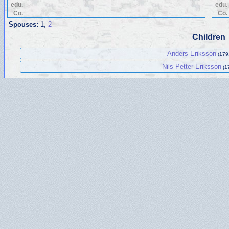
edu.
edu.
Co.
Co.
Spouses:
1
,
2
Children
Anders Eriksson
(179
Nils Petter Eriksson
(1