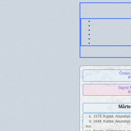
Östen
(
Sigrid
(
Mårt
b.
1579, Kubbe, Anundsjö 
d.
1648, Kubbe, Anundsjö 
bur.