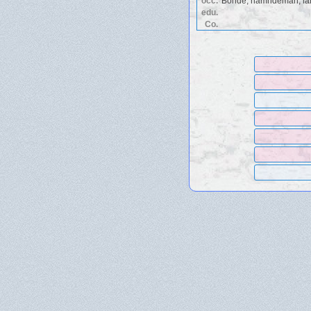
occ.
Bonde, nämndeman, la
edu.
Co.