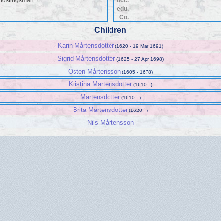
ndstingsman
occ.
edu.
Co.
Children
Karin Mårtensdotter
(1620 - 19 Mar 1691)
Sigrid Mårtensdotter
(1625 - 27 Apr 1698)
Östen Mårtensson
(1605 - 1678)
Kristina Mårtensdotter
(1610 - )
Mårtensdotter
(1610 - )
Brita Mårtensdotter
(1620 - )
Nils Mårtensson