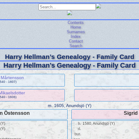
Contents
Home
Surnames
Index
Contact
Search
Harry Hellman’s Genealogy - Family Card
Harry Hellman’s Genealogy - Family Card
 Mårtensson
1540 - 1607)
 Mikaelsdotter
1540 - 1606)
m.
1605, Anundsjö (Y)
en Östensson
Sigrid
(Y)
b.
1580, Anundsjö (Y)
(Y)
d.
bur.