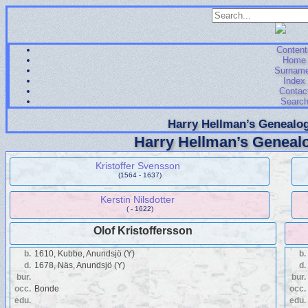
Content
Home
Surnam
Index
Contac
Searc
Harry Hellman’s Genealog
Harry Hellman’s Genealo
Kristoffer Svensson
(1564 - 1637)
Kerstin Nilsdotter
( - 1622)
Olof Kristoffersson
b.
1610, Kubbe, Anundsjö (Y)
b.
d.
1678, Näs, Anundsjö (Y)
d.
bur.
bur.
occ.
Bonde
occ.
edu.
edu.