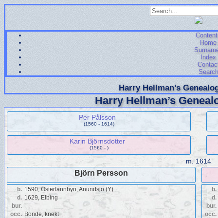
Content
Home
Surnam
Index
Contac
Searc
Harry Hellman’s Genealog
Harry Hellman’s Genealo
Per Pålsson
(1560 - 1614)
Karin Björnsdotter
(1560 - )
m.
1614
Björn Persson
b.
1590, Österfannbyn, Anundsjö (Y)
b.
d.
1629, Elbing
d.
bur.
bur.
occ.
Bonde, knekt
occ.