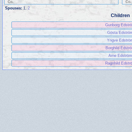
Co.
Co.
Spouses:
1
,
2
Children
Gunborg Edstr
Gösta Edströ
Yngve Edströ
Borghild Edstr
Arne Edström
Ragnhild Edstr