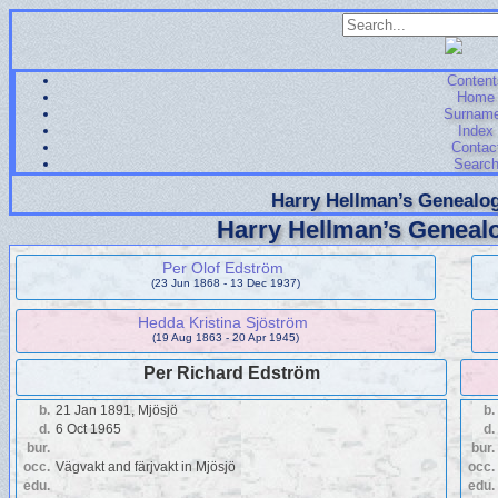
Content
Home
Surnam
Index
Contac
Searc
Harry Hellman’s Genealog
Harry Hellman’s Genealo
Per Olof Edström
(23 Jun 1868 - 13 Dec 1937)
Hedda Kristina Sjöström
(19 Aug 1863 - 20 Apr 1945)
Per Richard Edström
b.
21 Jan 1891, Mjösjö
b.
d.
6 Oct 1965
d.
bur.
bur.
occ.
Vägvakt and färjvakt in Mjösjö
occ.
edu.
edu.