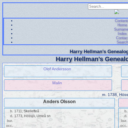
Content
Home
Surnam
Index
Contac
Searc
Harry Hellman’s Genealog
Harry Hellman’s Genealo
Olof Andersson
Malin
m.
1738, Höss
Anders Olsson
b.
1711, Skellefteå
b.
d.
1773, Hössjö, Umeå sn
d.
bur.
bur.
occ.
occ.